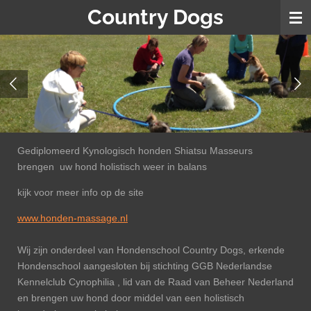
Country Dogs
Ga
direct
naar
de
hoofdinhoud
Gediplomeerd Kynologisch honden Shiatsu Masseurs
brengen uw hond holistisch weer in balans
kijk voor meer info op de site
www.honden-massage.nl
Wij zijn onderdeel van Hondenschool Country Dogs, erkende
Hondenschool aangesloten bij stichting GGB Nederlandse
Kennelclub Cynophilia , lid van de Raad van Beheer Nederland
en brengen uw hond door middel van een holistisch