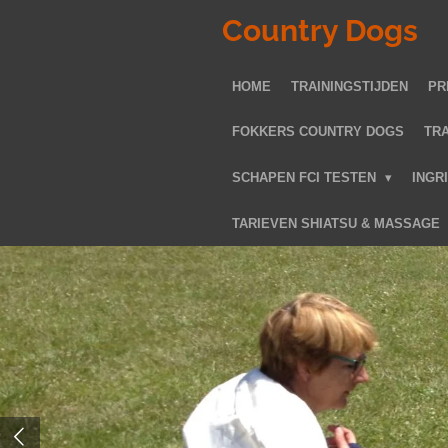
Ga
Country Dogs
direct
naar
HOME
TRAININGSTIJDEN
PR
de
hoofdinhoud
FOKKERS COUNTRY DOGS
TR
SCHAPEN FCI TESTEN
INGR
TARIEVEN SHIATSU & MASSAGE