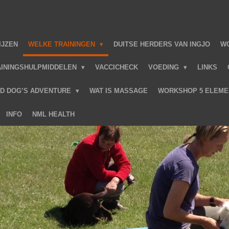
IJZEN
WELKE TRAININGEN
DUITSE HERDERS VAN INGJO
W
AININGSHULPMIDDELEN
VACCICHECK
VOEDING
LINKS
ID DOG’S ADVENTURE
WAT IS MASSAGE
WORKSHOP 5 ELEME
INFO
NML HEALTH