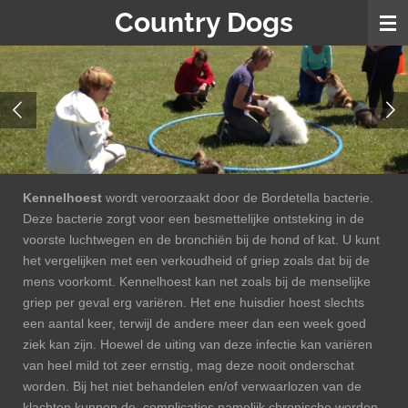
Country Dogs
Ga
direct
naar
de
hoofdinhoud
Kennelhoest
wordt veroorzaakt door de Bordetella bacterie.
Deze bacterie zorgt voor een besmettelijke ontsteking in de
voorste luchtwegen en de bronchiën bij de hond of kat. U kunt
het vergelijken met een verkoudheid of griep zoals dat bij de
mens voorkomt. Kennelhoest kan net zoals bij de menselijke
griep per geval erg variëren. Het ene huisdier hoest slechts
een aantal keer, terwijl de andere meer dan een week goed
ziek kan zijn. Hoewel de uiting van deze infectie kan variëren
van heel mild tot zeer ernstig, mag deze nooit onderschat
worden. Bij het niet behandelen en/of verwaarlozen van de
klachten kunnen de complicaties namelijk chronische worden.